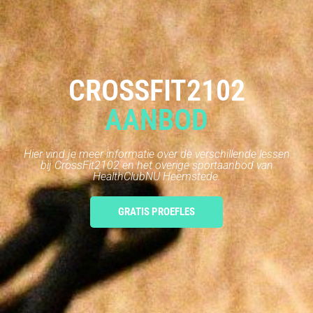
CROSSFIT2102
AANBOD
Hier vind je meer informatie over de verschillende lessen
bij CrossFit2102 en het overige sportaanbod van
HealthClubNU Heemstede.
GRATIS PROEFLES